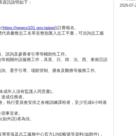
招募資訊說明如下：
2026-07-
(
https://newcv101.gov.taipei/
)註冊報名。
團體代表彙整志工名單並整批匯入志工平臺，可洽詢志工服
務、諮詢及參賽者引導等輔助性工作。
詢等相關外語服務工作，具英、日、韓、法、西、東南亞語
諮詢、選手引導、場館管制、膳食及醫療等服務工作。
(未成年人須有監護人同意書)。
、達成任務者。
運動會」執行委員會安排之各種訓練課程者，至少完成6小時基
住宿事宜者。
(如外語)者為佳。
導單張及志工服務中心官方LINE帳號等資料(如附件)，