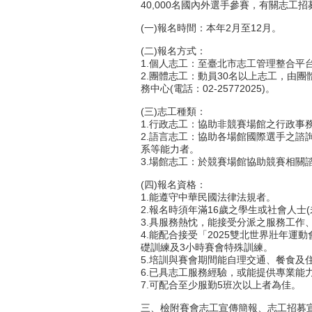
40,000名國內外選手參賽，有關志工
(一)報名時間：本年2月至12月。
(二)報名方式：
1.個人志工：至臺北市志工管理整合平台
2.團體志工：動員30名以上志工，由
務中心(電話：02-25772025)。
(三)志工種類：
1.行政志工：協助非競賽場館之行政事
2.語言志工：協助各場館國際選手之諮
系等能力者。
3.場館志工：於競賽場館協助競賽相關
(四)報名資格：
1.能遵守中華民國法律法規者。
2.報名時須年滿16歲之學生或社會人士
3.具服務熱忱，能接受分派之服務工作
4.能配合接受「2025雙北世界壯年
礎訓練及3小時賽會特殊訓練。
5.培訓與賽會期間能自理交通、餐食及
6.已具志工服務經驗，或能提供專業能力
7.可配合至少服勤5班次以上者為佳。
三、檢附賽會志工宣傳簡報、志工招募宣