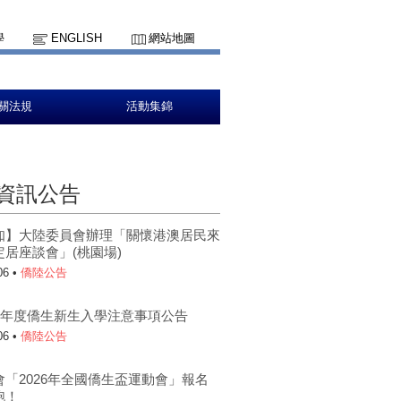
學
ENGLISH
網站地圖
關法規
活動集錦
資訊公告
轉知】大陸委員會辦理「關懷港澳居民來
定居座談會」(桃園場)
06 •
僑陸公告
5學年度僑生新生入學注意事項公告
06 •
僑陸公告
會「2026年全國僑生盃運動會」報名
跑！