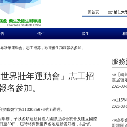
回首頁
輔仁大
公告
僑生
陸生
相
雙北世界壯年運動會」志工招募，歡迎僑生踴躍報名參加。
服務
雙北世界壯年運動會」志工招
📣【
臺居留
報名參加。
2026-08-
📣11
2026-08-
府授體競字第1133025676號函辦理。
同舉辦，予以各類運動員投入國際型綜合賽會及建立國際
📣僑委
7日至30日，屆時將齊聚世界各地運動愛好者，共計約
即將開