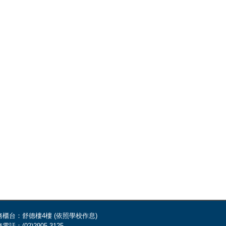
務櫃台：舒德樓4樓 (依照學校作息)
電話：(02)2905-3125