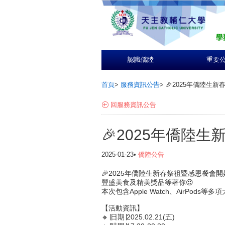
認識僑陸
重要
首頁
>
服務資訊公告
>
🎉2025年僑陸生
回服務資訊公告
🎉2025年僑陸
2025-01-23•
僑陸公告
🎉2025年僑陸生新春祭祖暨感恩餐會開始
豐盛美食及精美獎品等著你😍
本次包含Apple Watch、AirPods等多項
【活動資訊】
🔸∣日期∣2025.02.21(五)