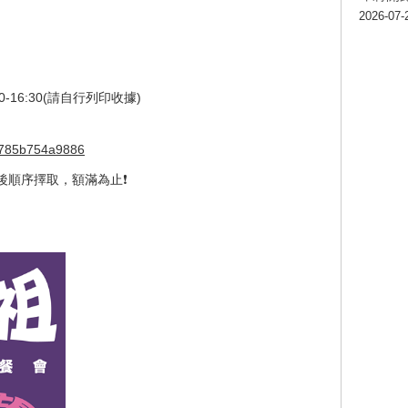
2026-07-
:00-16:30(請自行列印收據)
26785b754a9886
後順序擇取，額滿為止❗️