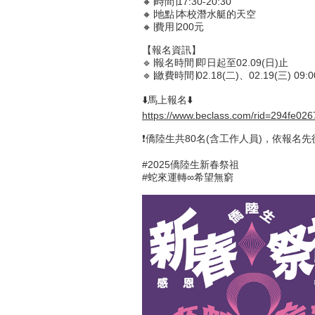
🔸∣時間∣17:30-20:30
🔸∣地點∣本校潛水艇的天空
🔸∣費用∣200元
【報名資訊】
🔹∣報名時間∣即日起至02.09(日)止
🔹∣繳費時間∣02.18(二)、02.19(三) 09
⬇️馬上報名⬇️
https://www.beclass.com/rid=294fe0
❗️僑陸生共80名(含工作人員)，依報名先
#2025僑陸生新春祭祖
#蛇來運轉∞
希望無窮