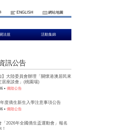
學
ENGLISH
網站地圖
關法規
活動集錦
資訊公告
轉知】大陸委員會辦理「關懷港澳居民來
定居座談會」(桃園場)
06 •
僑陸公告
5學年度僑生新生入學注意事項公告
06 •
僑陸公告
會「2026年全國僑生盃運動會」報名
跑！