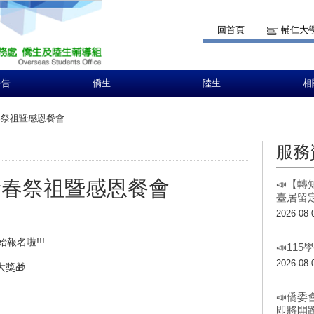
回首頁
輔仁大
公告
僑生
陸生
相
新春祭祖暨感恩餐會
服務
生新春祭祖暨感恩餐會
📣【
臺居留
2026-08-
報名啦!!!
📣11
2026-08-
大獎🎁
📣僑委
即將開