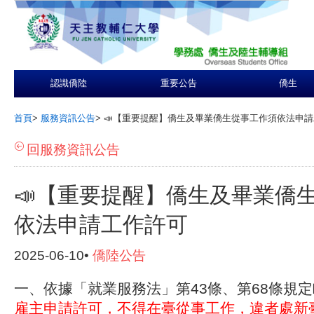
認識僑陸
重要公告
僑生
首頁
>
服務資訊公告
>
📣【重要提醒】僑生及畢業僑生從事工作須依法申
回服務資訊公告
📣【重要提醒】僑生及畢業僑
依法申請工作許可
2025-06-10•
僑陸公告
一、依據「就業服務法」第43條、第68條規
雇主申請許可，不得在臺從事工作，違者處新臺