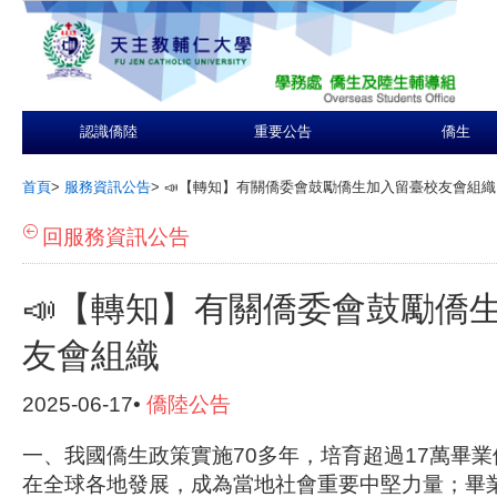
認識僑陸
重要公告
僑生
首頁
>
服務資訊公告
>
📣【轉知】有關僑委會鼓勵僑生加入留臺校友會組織
回服務資訊公告
📣【轉知】有關僑委會鼓勵僑
友會組織
2025-06-17•
僑陸公告
一、我國僑生政策實施70多年，培育超過17萬畢
在全球各地發展，成為當地社會重要中堅力量；畢