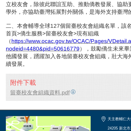
立校友會，除彼此聯誼互助、推動僑教發展、協助
學外，亦協助臺灣拓展對外關係，是海外支持臺灣
二、本會輔導全球127個留臺校友會組織名單，該
首頁>僑生服務>留臺校友會>現有組織
（
https://www.ocac.gov.tw/OCAC/Pages/VDetail.
nodeid=4480&pid=50616779
），鼓勵僑生未來畢
他國發展，踴躍加入各地留臺校友會組織，壯大海
續發展。
附件下載
留臺校友會組織資料.pdf
天主教輔仁大
24205 新北