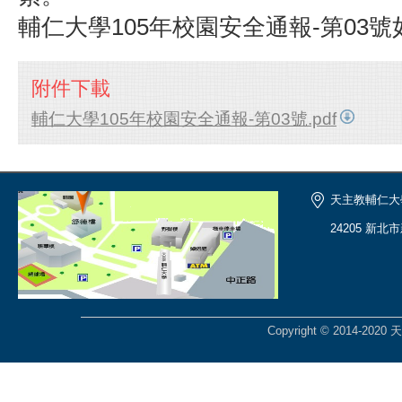
輔仁大學
105
年校園安全通報
-
第
03
號
附件下載
輔仁大學105年校園安全通報-第03號.pdf
天主教輔仁大
24205 新北
Copyright © 2014-2020