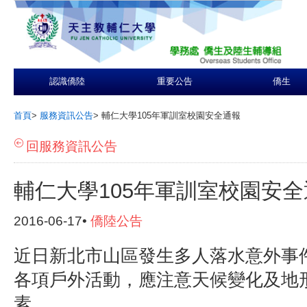
認識僑陸
重要公告
僑生
首頁
>
服務資訊公告
>
輔仁大學105年軍訓室校園安全通報
回服務資訊公告
輔仁大學105年軍訓室校園安全
2016-06-17•
僑陸公告
近日新北市山區發生多人落水意外事
各項戶外活動，應注意天候變化及地
素。