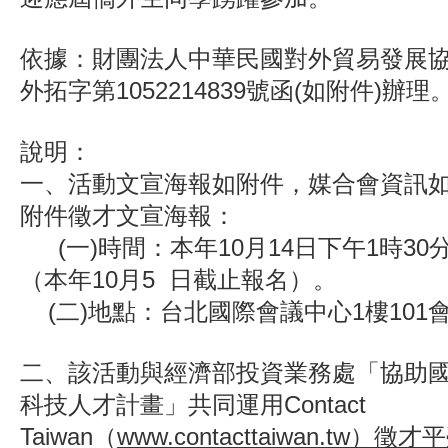
依據：財團法人中華民國對外貿易發展
外拓字第
1052214839
號函
(
如附件
)
辦理
說明：
一、活動文宣海報如附件，媒合會資訊
附件徵才文宣海報：
(
一
)
時間：本年
10
月
14
日下午
1
時
30
（本年
10
月
5
日截止報名）。
(
二
)
地點：台北國際會議中心
1
樓
101
二、
該活動與經濟部投資業務處「協助
科技人才計畫」共同運用
Contact
Taiwan
（
www.contacttaiwan.tw
）
徵才平