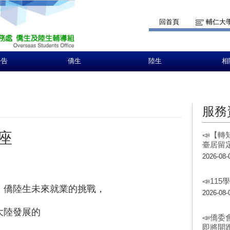
回首頁
輔仁大
公告
僑生
陸生
相
服務
座
📣【
臺居留
2026-08-
📣11
僑陸生未來就業的挑戰，

2026-08-
陸發展的

📣僑委
即將開