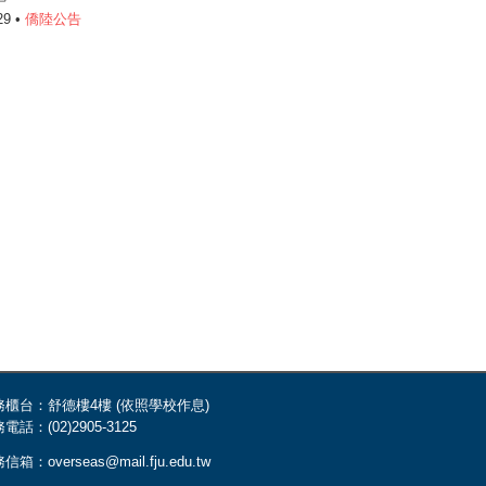
29 •
僑陸公告
務櫃台：舒德樓4樓 (依照學校作息)
電話：(02)2905-3125
信箱：overseas@mail.fju.edu.tw