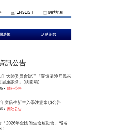
學
ENGLISH
網站地圖
關法規
活動集錦
資訊公告
轉知】大陸委員會辦理「關懷港澳居民來
定居座談會」(桃園場)
06 •
僑陸公告
5學年度僑生新生入學注意事項公告
06 •
僑陸公告
會「2026年全國僑生盃運動會」報名
跑！