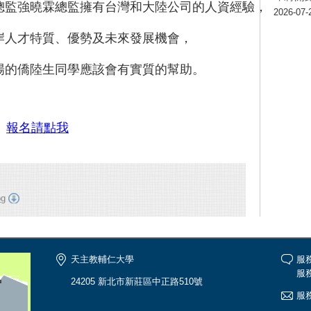
總監強曉霖總監擁有台灣和大陸公司的人資經驗，

2026-07-
人才特質、優勢及未來發展機會，

場的僑陸生同學應該會有實質的幫助。
報名請點我
g
天主教輔仁大學
服
服務
24205 新北市新莊區中正路510號
服務