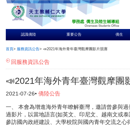
認識僑陸
重要公告
僑生
首頁
>
服務資訊公告
>
📣2021年海外青年臺灣觀摩團影片競賽
回服務資訊公告
📣2021年海外青年臺灣觀摩團
2021-07-26•
僑陸公告
一、
本會為增進海外青年瞭解臺灣，邀請曾參與過
過影片，以當地語言(如英文、印尼文、越南文或泰
參訪國內政經建設、大學校院與國內青年交流之心