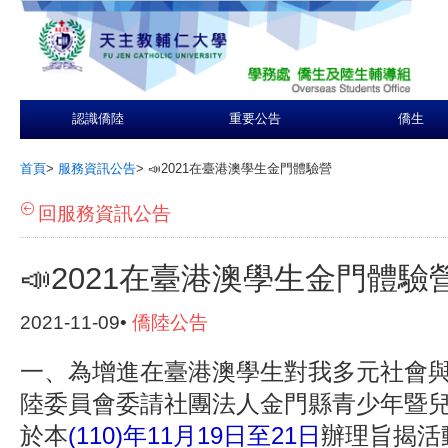
認識僑陸
重要公告
僑生
首頁
>
服務資訊公告
>
📣2021在臺港澳學生金門體驗營
回服務資訊公告
📣2021在臺港澳學生金門體驗
2021-11-09•
僑陸公告
一、為增進在臺港澳學生對我多元社會
陸委員會委請社團法人金門縣青少年暨
於本
(110)年11月19日至21日
辦理旨揭活