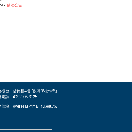
29 •
僑陸公告
務櫃台：舒德樓4樓 (依照學校作息)
電話：(02)2905-3125
信箱：overseas@mail.fju.edu.tw