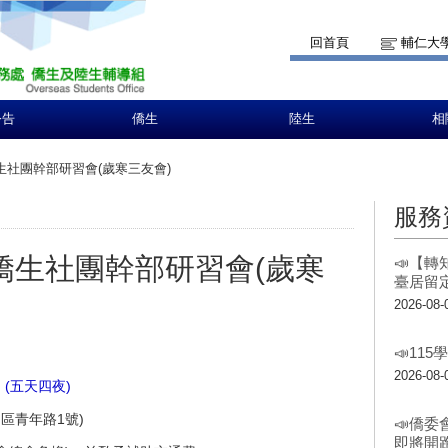
回首頁
輔仁大
公告
僑生
陸生
相
僑生社團幹部研習會(歲寒三友會)
服務
專僑生社團幹部研習會(歲寒
📣【
臺居留
2026-08-
📣11
2026-08-
) (五天四夜)
區青年路1號)
📣僑委
即將開