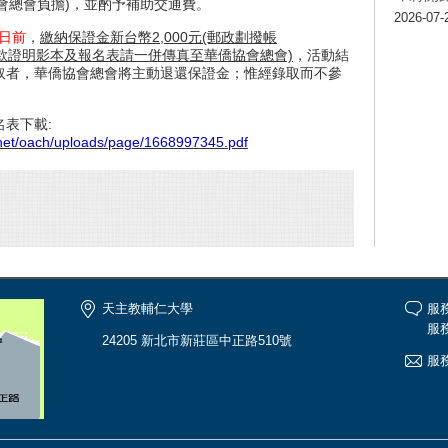
會總會負擔)，並酌予補助交通費。
2026-07-
2日前
，
繳納保證金新台幣2,000元(郵政劃撥帳
，匯款證明影本及報名表請一併傳真至華僑協會總會)
，活動結
取者，華僑協會總會將主動退還保證金；惟經錄取而不參
表下載:
.net/oach/uploads/page/1668997345.pdf
天主教輔仁大學
服
服務
24205 新北市新莊區中正路510號
服務