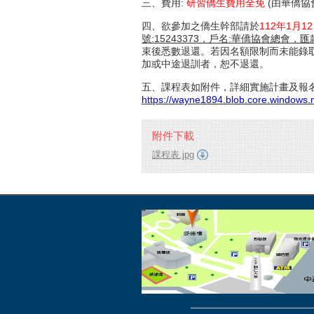
三、費用:
研習僑生費用全免
(由華僑協
四、欲參加之僑生幹部請於
112年1月1
號:15243373，戶名:華僑協會總會
束後悉數退還。若因名額限制而未能錄
加或中途退訓者，恕不退還。
五、課程表如附件，詳細實施計畫及報名
https://wayne1894.blob.core.windows
附件下載
課程表.jpg