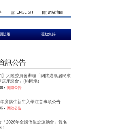
學
ENGLISH
網站地圖
關法規
活動集錦
資訊公告
轉知】大陸委員會辦理「關懷港澳居民來
定居座談會」(桃園場)
06 •
僑陸公告
5學年度僑生新生入學注意事項公告
06 •
僑陸公告
會「2026年全國僑生盃運動會」報名
跑！