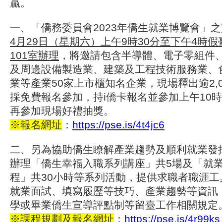
贏。
一、「僑務委員會2023年僑生就業博覽會」
4月29日（星期六）上午9時30分至下午4時
101室辦理
，將邀請包含半導體、電子零組件
及周邊設備製造業、建築及工程技術服務業、
業等產業50家上市櫃知名企業，現場釋出逾2,
採免費報名參加，持i僑卡報名並參加上午10
再參加現場好禮抽獎。
※報名網址
：
https://pse.is/4t4jc6
二、另為協助僑生瞭解產業趨勢及順利就業發
辦理「僑生幸福入職系列講座」共5場及「就
程」共30小時等系列活動，提供求職者職涯工
就業面試、填寫履歷等技巧、產業趨勢等資訊
學或畢業僑生宣導評點制等留臺工作相關規定
※
課程規劃及報名網址
：
https://pse.is/4r99ks