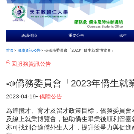
認識僑陸
重要公告
僑生
首頁
>
服務資訊公告
>
📣僑務委員會「2023年僑生就業博覽會」
回服務資訊公告
📣僑務委員會「2023年僑生
2023-04-19•
僑陸公告
為達攬才、育才及留才政策目標，僑務委員會本(
及線上就業博覽會，協助僑生畢業後順利留臺
亦可找到合適僑外生人才，提升競爭力與促進