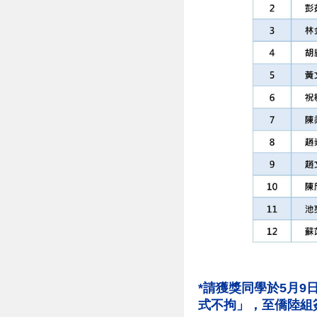
*請獲獎同學於5月9
式不拘」，至僑陸組