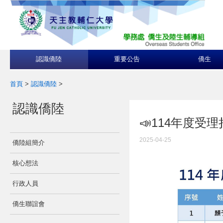
認識僑陸
重要公告
僑生
首頁
>
認識僑陸
>
認識僑陸
📣114年度
2025-04-25
僑陸組簡介
核心想法
行政人員
僑生聯誼會