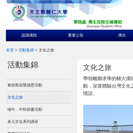
認識僑陸
重要公告
僑生
首頁
>
活動集錦
>
文化之旅
活動集錦
文化之旅
帶領離鄉求學的輔大僑
春節祭祖暨感恩活動
動，深度體驗台灣文化
情誼。
文化之旅
端午、中秋節慶活動
多元文化系列講座