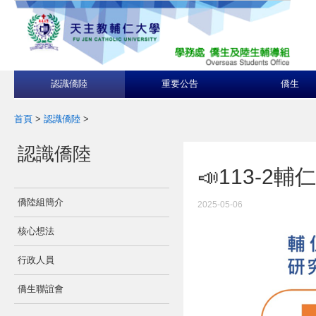
認識僑陸
重要公告
僑生
首頁
>
認識僑陸
>
認識僑陸
📣113-
僑陸組簡介
2025-05-06
核心想法
行政人員
僑生聯誼會