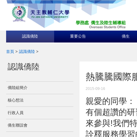
認識僑陸
重要公告
僑生
首頁
>
認識僑陸
>
認識僑陸
熱騰騰國際
僑陸組簡介
2015-09-16
親愛的同學：
核心想法
有個超讚的研
行政人員
來參與!我們
僑生聯誼會
詮釋服務學習