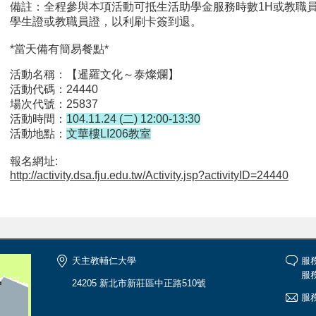
備註：全程參與本項活動可抵生活助學金服務時數1H或教職員
學生證或教職員證，以利刷卡簽到退。
*當天備有簡易餐點*
活動名稱：【暹羅文化～泰燦爛】
活動代碼：24440
場次代號：25837
活動時間：
104.11.24 (二) 12:00-13:30
活動地點：
文華樓LI206教室
報名網址:
http://activity.dsa.fju.edu.tw/Activity.jsp?activityID=24440
天主教輔仁大學
服
服務
24205 新北市新莊區中正路510號
服務