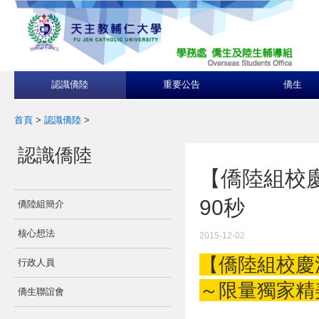
認識僑陸
重要公告
僑生
首頁
>
認識僑陸
>
認識僑陸
【僑陸組校
90秒
僑陸組簡介
核心想法
2015-12-02
【僑陸組校慶
行政人員
～限量獨家精
僑生聯誼會