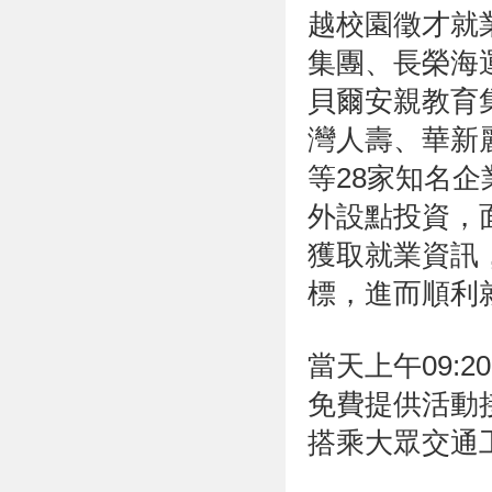
越校園徵才就
集團、長榮海
貝爾安親教育
灣人壽、華新
等
28
家知名企
外設點投資，
獲取就業資訊
標，進而順利
當天上午
09:20
免費提供活動
搭乘大眾交通