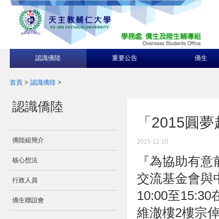
認識僑陸
重要公告
僑生
首頁
>
認識僑陸
>
認識僑陸
「2015圓
僑陸組簡介
2015-12-10
『為協助有意
核心想法
交流基金會與
行政人員
10:00
至
15:30
僑生聯誼會
維澈樓
2
樓宗