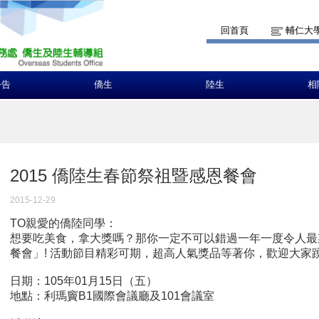
回首頁
輔仁大
公告
僑生
陸生
相
2015 僑陸生春節祭祖暨感恩餐會
2015-12-29
TO親愛的僑陸同學：
想要吃美食，拿大獎嗎？那你一定不可以錯過一年一度令人最
餐會」! 活動節目精彩可期，超高人氣獎品等著你，歡迎大家
日期：105年01月15日（五）
地點：利瑪竇B1國際會議廳及101會議室