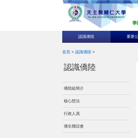
認識僑陸
重要
首頁
>
認識僑陸
>
認識僑陸
僑陸組簡介
核心想法
行政人員
僑生聯誼會