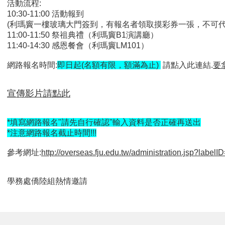
活動流程:
10:30-11:00 活動報到
(
利瑪竇一樓玻璃大門簽到，有報名者領取摸彩券一張，不可代
11:00-11:50 祭祖典禮（利瑪竇B1演講廳）
11:40-14:30
感恩餐會（利瑪竇LM101）
網路報名時間:
即日起(名額有限，額滿為止)
請點入此連結.
要
宣傳影片請點此
*填寫網路報名"請先自行確認"輸入資料是否正確再送出
*注意網路報名截止時間!!!
參考網址:
http://overseas.fju.edu.tw/administration.jsp?labelI
學務處僑陸組熱情邀請