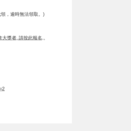
領，逾時無法領取。)
拿大獎者, 請按此報名
.。
D=2