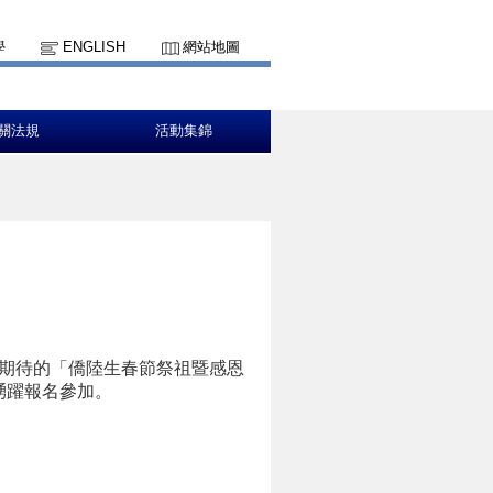
學
ENGLISH
網站地圖
關法規
活動集錦
期待的「僑陸生春節祭祖暨感恩
踴躍報名參加。